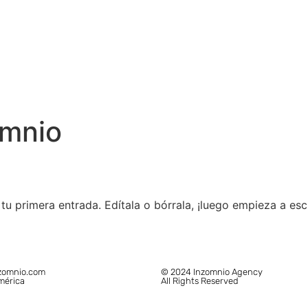
omnio
u primera entrada. Edítala o bórrala, ¡luego empieza a escr
zomnio.com
© 2024 Inzomnio Agency
mérica
All Rights Reserved