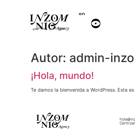
on
off
a
r
m
u
e
t
s
e
r
e
!
a
c
d
d
o
-
m
Autor:
admin-inz
¡Hola, mundo!
Te damos la bienvenida a WordPress. Esta es t
hola@in
Centroa