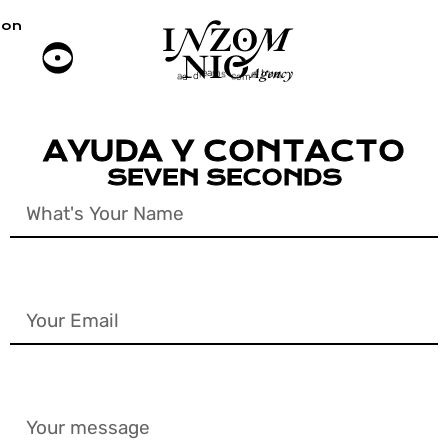
on
off
m
u
a
r
s
e
e
t
!
a
c
r
e
d
o
d
-
m
AYUDA Y CONTACTO
SEVEN SECONDS