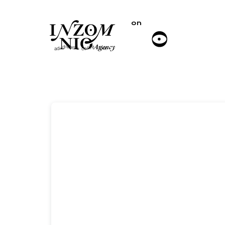
on
off
a
r
m
u
e
t
s
e
r
e
!
a
c
d
d
o
-
m